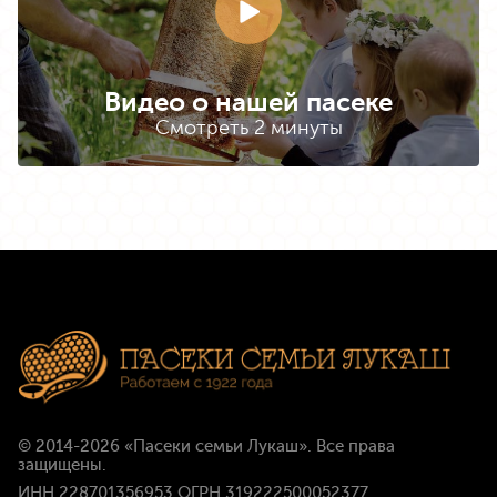
Видео о нашей пасеке
Смотреть 2 минуты
© 2014-2026
«Пасеки семьи Лукаш»
. Все права
защищены.
ИНН 228701356953 ОГРН 319222500052377