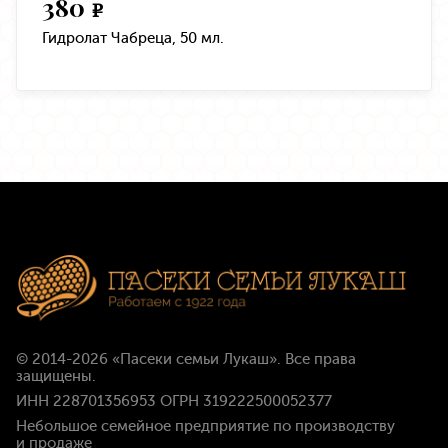
380
e
Гидролат Чабреца, 50 мл.
© 2014-2026
«Пасеки семьи Лукаш»
. Все права
защищены.
ИНН 228701356953 ОГРН 319222500052377
Небольшое семейное предприятие по производству
и продаже