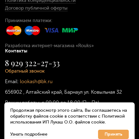
Политика конфиденциальности
Договор публичной оферты
Принимаем платежи:
Разработка интернет-магазина
«Rouks»
Контакты
8 929 322-27-33
Обратный звонок
Email:
lookash@bk.ru
656902
,
Алтайский край, Барнаул
ул. Ковыльная 32
Режим работы:
с 09:00 до 18:00 (Пн-Пт)
Продолжая просмотр этого сайта, Вы соглашаетесь на
обработку файлов cookie в соответствии с Политикой
использования ИП Лукаш О.О. файлов cookie.
Узнать подробнее
Принять