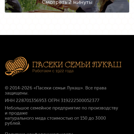
Смотреть 2 минуты
© 2014-2026
«Пасеки семьи Лукаш»
. Все права
защищены.
ИНН 228701356953 ОГРН 319222500052377
Небольшое семейное предприятие по производству
и продаже
натурального меда стоимостью
от 150 до 3000
рублей
.