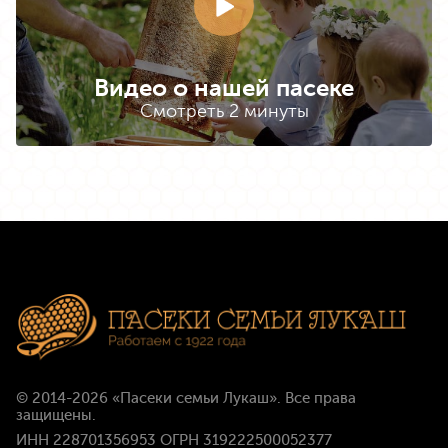
Видео о нашей пасеке
Смотреть 2 минуты
© 2014-2026
«Пасеки семьи Лукаш»
. Все права
защищены.
ИНН 228701356953 ОГРН 319222500052377