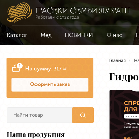
Каталог
Мед
НОВИНКИ
О нас
Н
Главная
Н
1
На сумму:
317
a
Гидро
Оформить заказ
Наша продукция