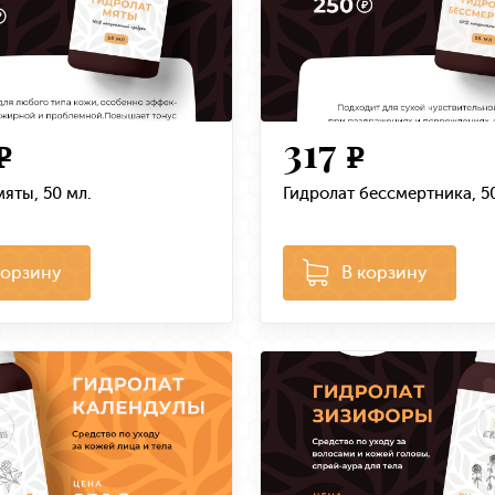
317
e
e
мяты, 50 мл.
Гидролат бессмертника, 5
корзину
В корзину