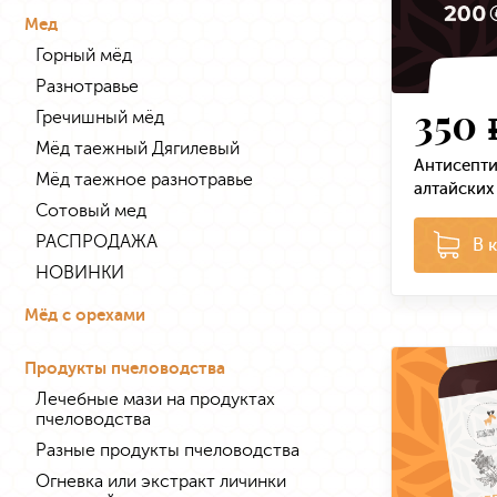
Мед
Горный мёд
Разнотравье
350
Гречишный мёд
Мёд таежный Дягилевый
Антисепти
Мёд таежное разнотравье
алтайских 
Сотовый мед
РАСПРОДАЖА
В 
НОВИНКИ
Мёд с орехами
Продукты пчеловодства
Лечебные мази на продуктах
пчеловодства
Разные продукты пчеловодства
Огневка или экстракт личинки