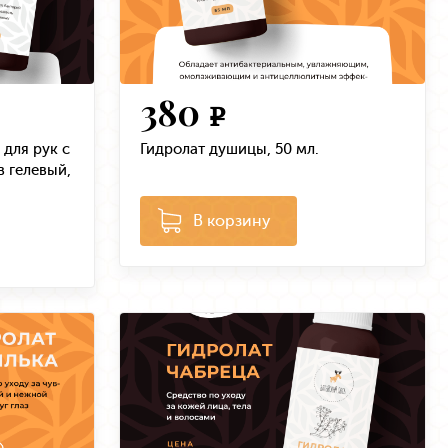
380
e
для рук с
Гидролат душицы, 50 мл.
в гелевый,
В корзину