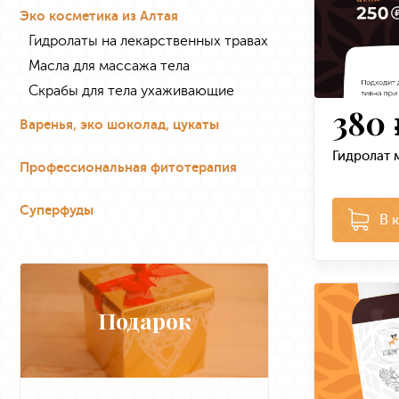
Эко косметика из Алтая
Гидролаты на лекарственных травах
Масла для массажа тела
Скрабы для тела ухаживающие
380
Варенья, эко шоколад, цукаты
Гидролат 
Профессиональная фитотерапия
Суперфуды
В 
Подарок