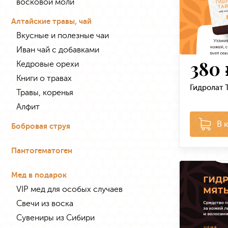
восковой моли
Алтайские травы, чай
Вкусные и полезные чаи
Иван чай с добавками
380
Кедровые орехи
Книги о травах
Гидролат Т
Травы, коренья
Алфит
В 
Бобровая струя
Пантогематоген
Мед в подарок
VIP мед для особых случаев
Свечи из воска
Сувениры из Сибири