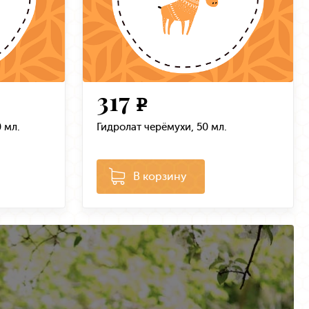
317
e
 мл.
Гидролат черёмухи, 50 мл.
В корзину