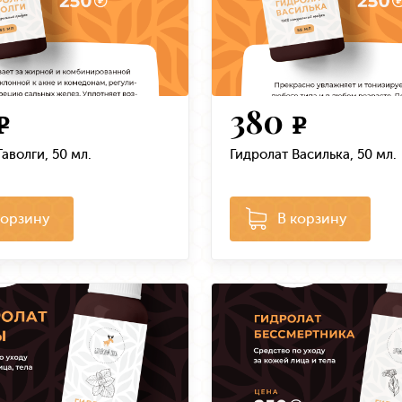
380
e
e
аволги, 50 мл.
Гидролат Василька, 50 мл.
корзину
В корзину