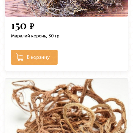
150
e
Маралий корень, 30 гр.
В корзину