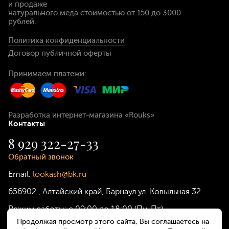
и продаже
натурального меда стоимостью
от 150 до 3000
рублей
.
Политика конфиденциальности
Договор публичной оферты
Принимаем платежи:
Разработка интернет-магазина
«Rouks»
Контакты
8 929 322-27-33
Обратный звонок
Email:
lookash@bk.ru
656902
,
Алтайский край, Барнаул
ул. Ковыльная 32
Режим работы:
с 09:00 до 18:00 (Пн-Пт)
Продолжая просмотр этого сайта, Вы соглашаетесь на