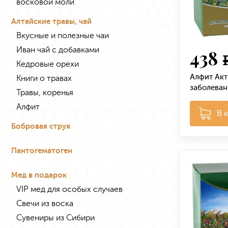
восковой моли
Алтайские травы, чай
Вкусные и полезные чаи
Иван чай с добавками
438
Кедровые орехи
Алфит Акт
Книги о травах
заболеван
Травы, коренья
Алфит
В 
Бобровая струя
Пантогематоген
Мед в подарок
VIP мед для особых случаев
Свечи из воска
Сувениры из Сибири