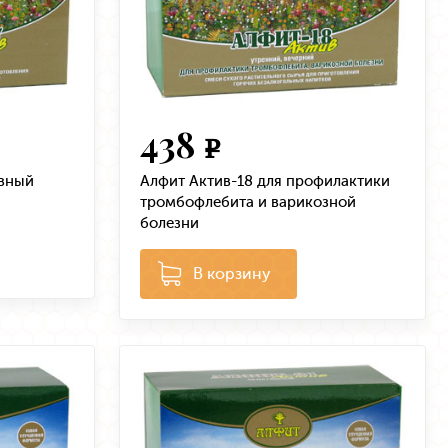
438
e
ивный
Алфит Актив-18 для профилактики
тромбофлебита и варикозной
болезни
В корзину