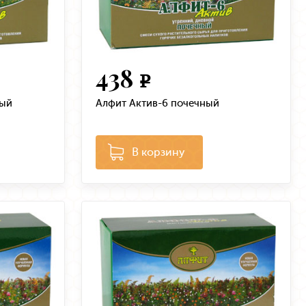
438
e
ный
Алфит Актив-6 почечный
В корзину