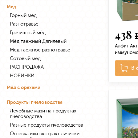
Мед
Горный мёд
Разнотравье
438
Гречишный мёд
Мёд таежный Дягилевый
Алфит Акт
Мёд таежное разнотравье
иммуном
Сотовый мед
РАСПРОДАЖА
В 
НОВИНКИ
Мёд с орехами
Продукты пчеловодства
Лечебные мази на продуктах
пчеловодства
Разные продукты пчеловодства
Огневка или экстракт личинки