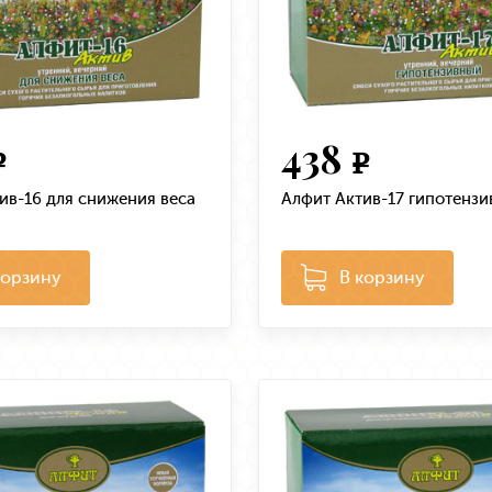
438
e
e
ив-16 для снижения веса
Алфит Актив-17 гипотенз
корзину
В корзину