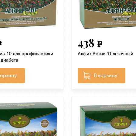
438
e
e
ив-10 для профилактики
Алфит Актив-11 легочный
 диабета
корзину
В корзину