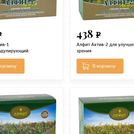
438
e
e
ив-1
Алфит Актив-2 для улучш
одулирующий
зрения
корзину
В корзину