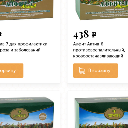
438
e
e
ив-7 для профилактики
Алфит Актив-8
роза и заболеваний
противовоспалительный,
кровоостанавливающий
корзину
В корзину