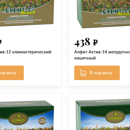
438
e
e
ив-13 климактерический
Алфит Актив-14 желудочн
кишечный
корзину
В корзину