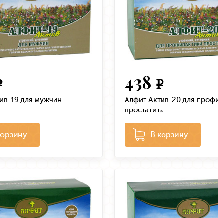
438
e
e
ив-19 для мужчин
Алфит Актив-20 для проф
простатита
корзину
В корзину