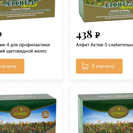
438
e
e
ив-4 для профилактики
Алфит Актив-5 слабитель
ий щитовидной желез
корзину
В корзину