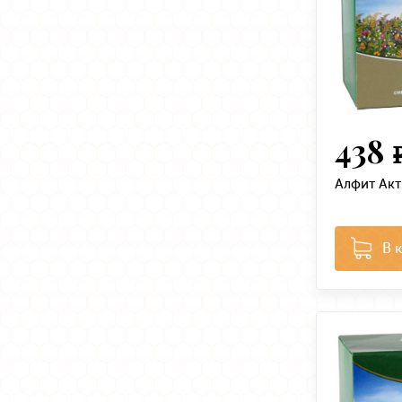
438
Алфит Акт
В 