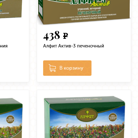
438
e
ения
Алфит Актив-3 печеночный
В корзину