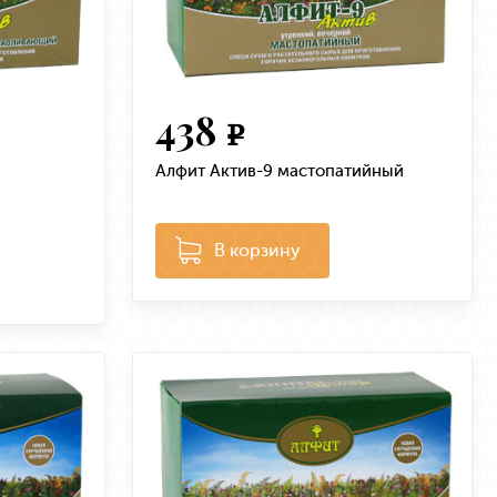
438
e
Алфит Актив-9 мастопатийный
В корзину