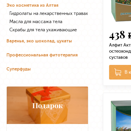
Эко косметика из Алтая
Гидролаты на лекарственных травах
Масла для массажа тела
Скрабы для тела ухаживающие
438
Варенья, эко шоколад, цукаты
Алфит Акт
остеохонд
Профессиональная фитотерапия
суставов
Суперфуды
В 
Подарок