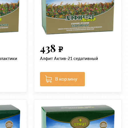
438
e
илактики
Алфит Актив-21 седативный
В корзину