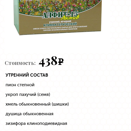
438
e
Стоимость:
УТРЕННИЙ СОСТАВ
пион степной
укроп пахучий (семя)
хмель обыкновенный (шишки)
душица обыкновенная
зизифора клиноподиевидная