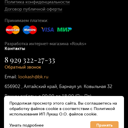
Политика конфиденциальности
Договор публичной оферты
Принимаем платежи:
Разработка интернет-магазина
«Rouks»
Контакты
8 929 322-27-33
Обратный звонок
Email:
lookash@bk.ru
656902
,
Алтайский край, Барнаул
ул. Ковыльная 32
Режим работы:
с 09:00 до 18:00 (Пн-Пт)
Продолжая просмотр этого сайта, Вы соглашаетесь на
обработку файлов cookie в соответствии с Политикой
использования ИП Лукаш О.О. файлов cookie.
Узнать подробнее
Принять