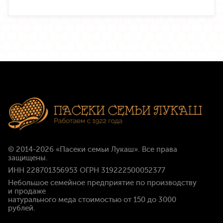
© 2014-2026
«Пасеки семьи Лукаш»
. Все права
защищены.
ИНН 228701356953 ОГРН 319222500052377
Небольшое семейное предприятие по производству
и продаже
натурального меда стоимостью
от 150 до 3000
рублей
.