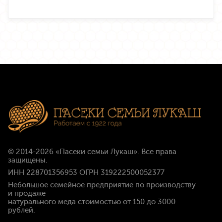
© 2014-2026
«Пасеки семьи Лукаш»
. Все права
защищены.
ИНН 228701356953 ОГРН 319222500052377
Небольшое семейное предприятие по производству
и продаже
натурального меда стоимостью
от 150 до 3000
рублей
.