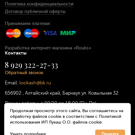
Политика конфиденциальности
Договор публичной оферты
Принимаем платежи:
Разработка интернет-магазина
«Rouks»
Контакты
8 929 322-27-33
Обратный звонок
Email:
lookash@bk.ru
656902
,
Алтайский край, Барнаул
ул. Ковыльная 32
Режим работы:
с 09:00 до 18:00 (Пн-Пт)
Продолжая просмотр этого сайта, Вы соглашаетесь на
обработку файлов cookie в соответствии с Политикой
использования ИП Лукаш О.О. файлов cookie.
Узнать подробнее
Принять