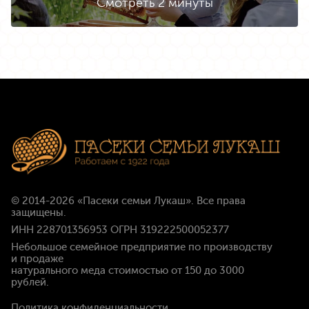
Смотреть 2 минуты
© 2014-2026
«Пасеки семьи Лукаш»
. Все права
защищены.
ИНН 228701356953 ОГРН 319222500052377
Небольшое семейное предприятие по производству
и продаже
натурального меда стоимостью
от 150 до 3000
рублей
.
Политика конфиденциальности