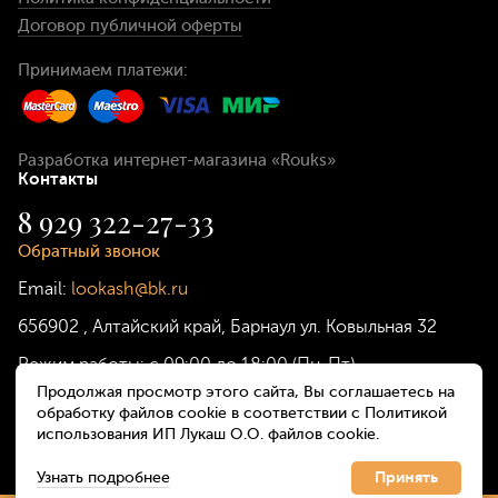
Договор публичной оферты
Принимаем платежи:
Разработка интернет-магазина
«Rouks»
Контакты
8 929 322-27-33
Обратный звонок
Email:
lookash@bk.ru
656902
,
Алтайский край, Барнаул
ул. Ковыльная 32
Режим работы:
с 09:00 до 18:00 (Пн-Пт)
Продолжая просмотр этого сайта, Вы соглашаетесь на
обработку файлов cookie в соответствии с Политикой
использования ИП Лукаш О.О. файлов cookie.
Узнать подробнее
Принять