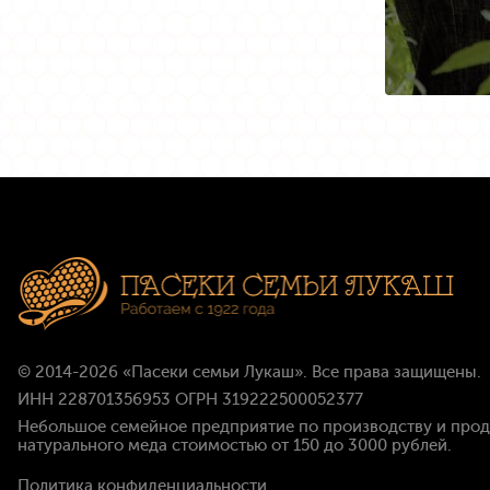
© 2014-2026
«Пасеки семьи Лукаш»
. Все права защищены.
ИНН 228701356953 ОГРН 319222500052377
Небольшое семейное предприятие по производству и про
натурального меда стоимостью
от 150 до 3000 рублей
.
Политика конфиденциальности