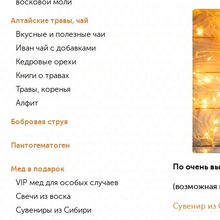
восковой моли
Алтайские травы, чай
Вкусные и полезные чаи
Иван чай с добавками
Кедровые орехи
Книги о травах
Травы, коренья
Алфит
Бобровая струя
Пантогематоген
По очень в
Мед в подарок
VIP мед для особых случаев
(возможная 
Свечи из воска
Сувенир из 
Сувениры из Сибири