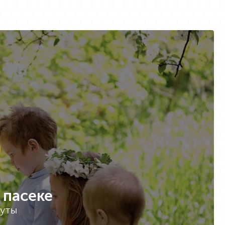
 пасеке
нуты