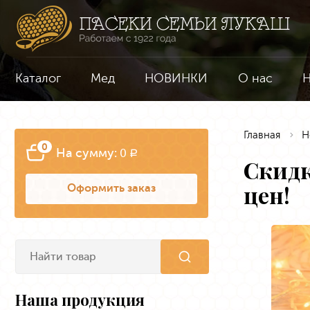
Каталог
Мед
НОВИНКИ
О нас
Н
Главная
Н
0
На сумму:
0
a
Скидк
цен!
Оформить заказ
Наша продукция