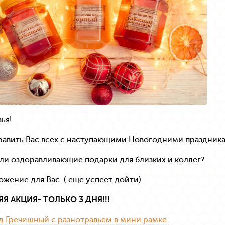
ья!
равить Вас всех с наступающими Новогодними праздник
ли оздоравливающие подарки для близких и коллег?
жение для Вас. ( еще успеет дойти)
 АКЦИЯ- ТОЛЬКО 3 ДНЯ!!!
д Гречишный с разнотравьем в мини рамке