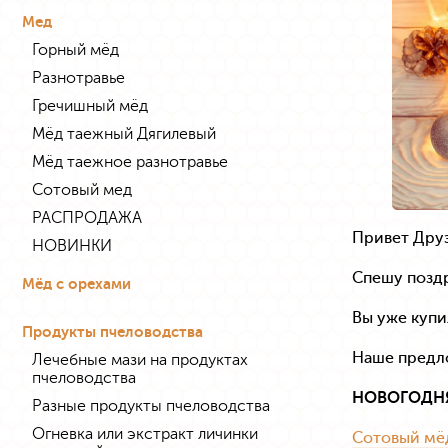
Мед
Горный мёд
Разнотравье
Гречишный мёд
Мёд таежный Дягилевый
Мёд таежное разнотравье
Сотовый мед
РАСПРОДАЖА
Привет Друз
НОВИНКИ
Спешу позд
Мёд с орехами
Вы уже купи
Продукты пчеловодства
Наше предло
Лечебные мази на продуктах
пчеловодства
НОВОГОДНЯЯ
Разные продукты пчеловодства
Огневка или экстракт личинки
Сотовый мё