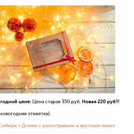
ыгодной цене:
Цена старая 350 руб.
Новая 220 руб
!!!
новогодняя этикетка).
Сибири » Домик с разнотравьем и вкусным чаем»