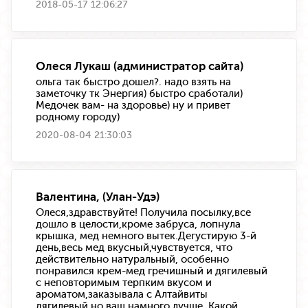
2018-05-17 12:06:27
Олеся Лукаш (администратор сайта)
ольга так быстро дошел?. надо взять на
заметочку тк Энергия) быстро сработали)
Медочек вам- на здоровье) ну и привет
родному городу)
2020-08-04 21:30:03
Валентина, (Улан-Удэ)
Олеся,здравствуйте! Получила посылку,все
дошло в целости,кроме забруса, лопнула
крышка, мед немного вытек.Дегустирую 3-й
день,весь мед вкусный,чувствуется, что
действительно натуральный, особенно
понравился крем-мед гречишный и дягилевый
с неповторимым терпким вкусом и
ароматом,заказывала с Алтайвиты
дягилевый,но ваш намного лучше. Какой