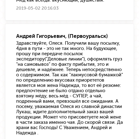
2019-05-02 20:16:03
Андрей Гигорьевич, (Первоуральск)
Здравствуйте, Олеся. Получили вашу посылку,
4дня в пути - это не так много. На будующее,
прошу при передаче посылок
экспедитору("Деловые линии"), оформлять груз
"на самовывоз" по факту прибытия, это и
дешевле, и надёжнее. Теперь непосредственно
о содержимом. Так как "лакмусовой бумажкой"
по определению вкусовах приорететов
является моя жена Надежда, то вот её резюме:
предпочтение не было отдано отдельно
взятому мёду, весь мёд - СУПЕР, а чай,
подренный вами, превзошёл все ожидания. А
посему, уважаемая Олеся из славной династии
Лукаш, ждите дополнительный заказ вашей
продукции. Может что присоветуете мой жене
в части заказа именно чая. До скорой связи. Да
храни вас Господь! С Уважением, Андрей и
Надежда .