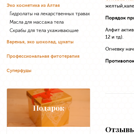
Эко косметика из Алтая
желтый,кале
Гидролаты на лекарственных травах
Порядок пр
Масла для массажа тела
Алфит актив
Скрабы для тела ухаживающие
12 и тд).
Варенья, эко шоколад, цукаты
Огневку нач
Профессиональная фитотерапия
Противопок
Суперфуды
Подарок
Отзывы