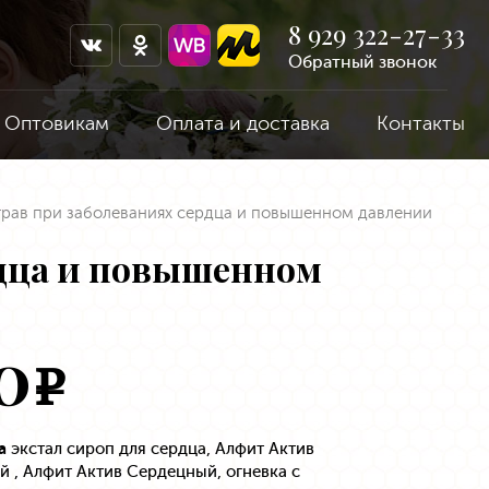
8 929 322-27-33
Обратный звонок
Оптовикам
Оплата и доставка
Контакты
трав при заболеваниях сердца и повышенном давлении
рдца и повышенном
0
e
а
экстал сироп для сердца, Алфит Актив
й , Алфит Актив Сердецный, огневка с