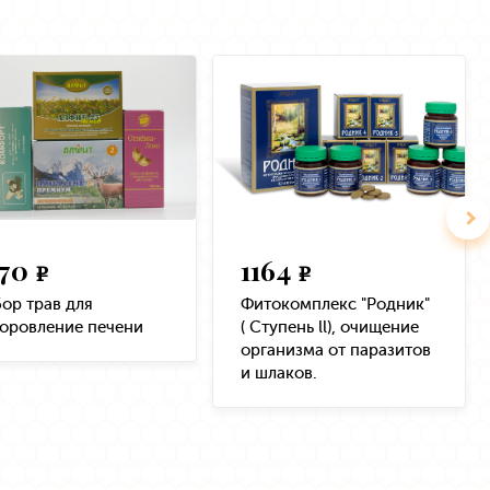
470
1164
e
e
ор трав для
Фитокомплекс "Родник"
оровление печени
( Ступень ll), очищение
организма от паразитов
и шлаков.