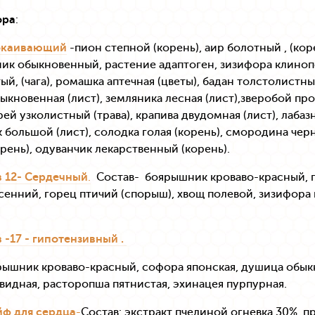
ора
:
окаивающий
-пион степной (корень), аир болотный , (кор
ик обыкновенный, растение адаптоген, зизифора клинопо
ый, (чага), ромашка аптечная (цветы), бадан толстолистн
ыкновенная (лист), земляника лесная (лист),зверобой пр
прей узколистный (трава), крапива двудомная (лист), лаба
большой (лист), солодка голая (корень), смородина черн
рень), одуванчик лекарственный (корень).
в 12- Сердечный
.
Состав- боярышник кроваво-красный, п
сенний, горец птичий (спорыш), хвощ полевой, зизифора
 -17 - гипотензивный .
рышник кроваво-красный, софора японская, душица обык
идная, расторопша пятнистая, эхинацея пурпурная.
йф для сердца
-
Состав: экстракт пчелиной огневка 30%, 