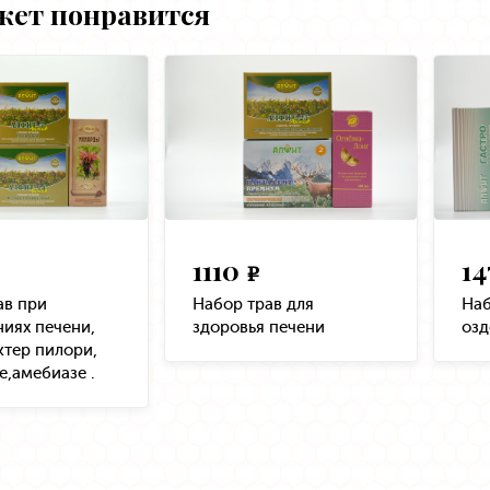
жет понравится
1110
1
e
ав при
Набор трав для
Наб
ниях печени,
здоровья печени
озд
ктер пилори,
е,амебиазе .