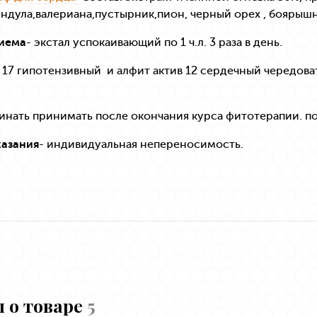
ндула,валериана,пустырник,пион, черный орех , боярышн
иема
- экстал успокаивающий по 1 ч.л. 3 раза в день.
 17 гипотензивный и алфит актив 12 сердечный чередоват
инать принимать после окончания курса фитотерапии. по 
азания
- индивидуальная непереносимость.
 о товаре
5