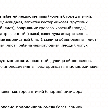
ень)алтей лекарственный (корень), горец птичий,
диевидная, лапчатка кустарниковая, трутовик
ый (лист), боярышник кроваво-красный (плоды),
одырявленный (трава), календула лекарственная
зник вязолистный (лист), малина обыкновенная (лист),
ая (лист), рябина черноплодная (плоды), лопух
устырник пятилопастный, душица обыкновенная,
 клиноподиевидная, расторопша пятнистая, эхинацея
новенная, горец птичий (спорыш), зизифора
прополис, рододендрон,омела белая, донник