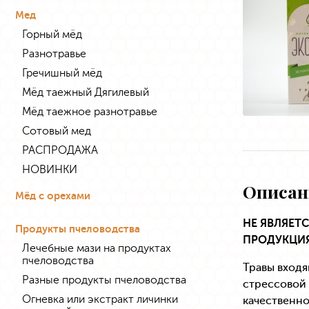
Мед
Горный мёд
Разнотравье
Гречишный мёд
Мёд таежный Дягилевый
Мёд таежное разнотравье
Сотовый мед
РАСПРОДАЖА
НОВИНКИ
Описан
Мёд с орехами
НЕ ЯВЛЯЕТ
Продукты пчеловодства
ПРОДУКЦИЯ
Лечебные мази на продуктах
пчеловодства
Травы вход
Разные продукты пчеловодства
стрессовой 
Огневка или экстракт личинки
качественн