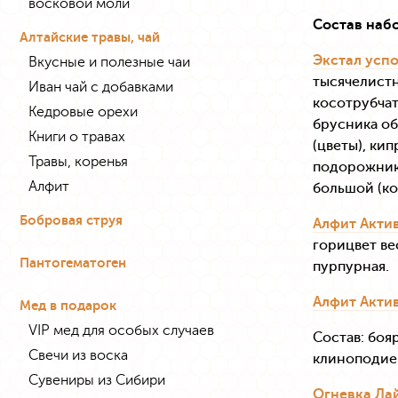
восковой моли
Состав наб
Алтайские травы, чай
Экстал усп
Вкусные и полезные чаи
тысячелистн
Иван чай с добавками
косотрубчат
Кедровые орехи
брусника об
Книги о травах
(цветы), ки
Травы, коренья
подорожник 
Алфит
большой (ко
Бобровая струя
Алфит Акти
горицвет ве
Пантогематоген
пурпурная.
Алфит Актив
Мед в подарок
VIP мед для особых случаев
Состав: боя
Свечи из воска
клиноподиев
Сувениры из Сибири
Огневка Ла