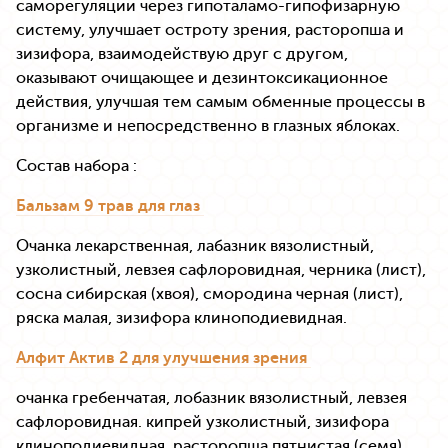
саморегуляции через гипоталамо-гипофизарную
систему, улучшает остроту зрения, расторопша и
зизифора, взаимодействую друг с другом,
оказывают очищающее и дезинтоксикационное
действия, улучшая тем самым обменные процессы в
организме и непосредственно в глазных яблоках.
Состав набора :
Бальзам 9 трав для глаз
Очанка лекарственная, лабазник вязолистный,
узколистный, левзея сафлоровидная, черника (лист),
сосна сибирская (хвоя), смородина черная (лист),
ряска малая, зизифора клиноподиевидная.
Алфит Актив 2 для улучшения зрения
очанка гребенчатая, лобазник вязолистный, левзея
сафлоровидная. кипрей узколистный, зизифора
клиноподиевидная, расторопша пятнистая (семя),