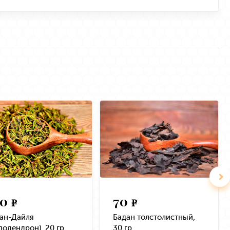
50
70
e
e
ан-Дайля
Бадан толстолистный,
додендрон), 20 гр.
30 гр.