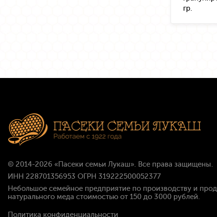
гр.
© 2014-2026
«Пасеки семьи Лукаш»
. Все права защищены.
ИНН 228701356953 ОГРН 319222500052377
Небольшое семейное предприятие по производству и про
натурального меда стоимостью
от 150 до 3000 рублей
.
Политика конфиденциальности