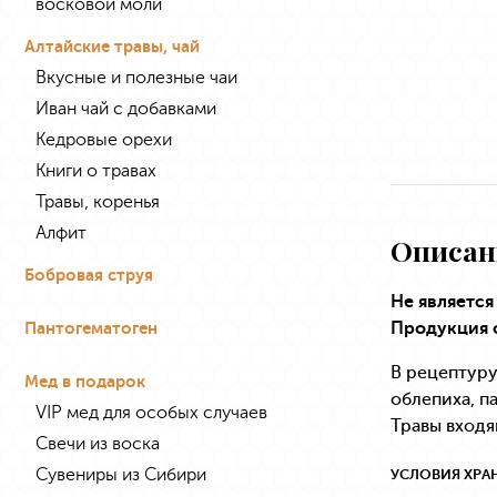
восковой моли
Алтайские травы, чай
Вкусные и полезные чаи
Иван чай с добавками
Кедровые орехи
Книги о травах
Травы, коренья
Алфит
Описан
Бобровая струя
Не являетс
Продукция 
Пантогематоген
В рецептуру
Мед в подарок
облепиха, п
VIP мед для особых случаев
Травы вход
Свечи из воска
Сувениры из Сибири
УСЛОВИЯ ХРА