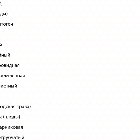
д
оды)
птоген
й
йный
ровидная
рехчленная
листный
одская трава)
 (плоды)
тарниковая
отрубчатый