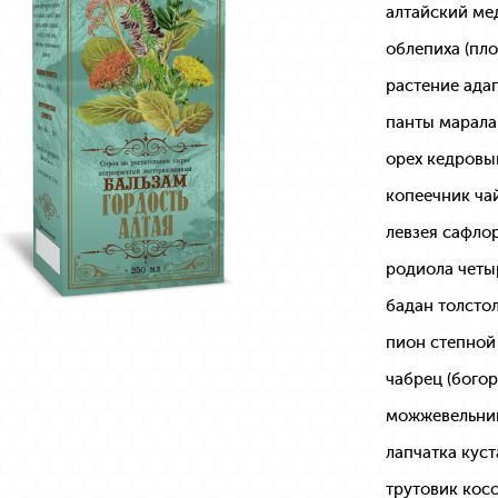
алтайский ме
облепиха (пл
растение ада
панты марала
орех кедровы
копеечник ча
левзея сафло
родиола четы
бадан толсто
пион степной
чабрец (богор
можжевельник
лапчатка кус
трутовик кос