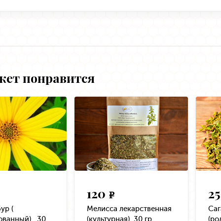
жет понравится
120
2
e
ур (
Мелисса лекарственная
Саг
ванный) , 30
(культурная), 30 гр.
(ро