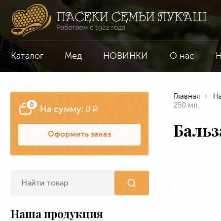
Каталог
Мед
НОВИНКИ
О нас
Н
Главная
Н
0
250 мл.
На сумму:
0
a
Бальз
Оформить заказ
Наша продукция