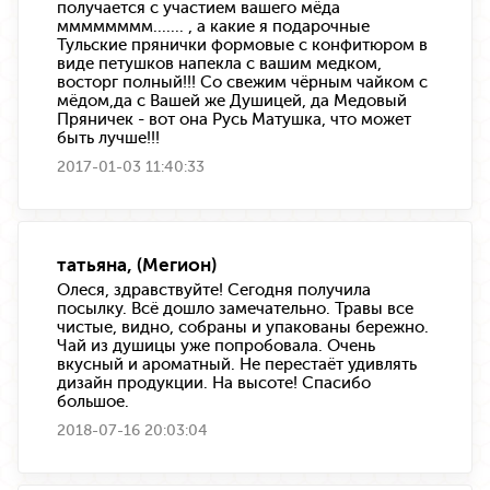
получается с участием вашего мёда
мммммммм....... , а какие я подарочные
Тульские прянички формовые с конфитюром в
виде петушков напекла с вашим медком,
восторг полный!!! Со свежим чёрным чайком с
мёдом,да с Вашей же Душицей, да Медовый
Пряничек - вот она Русь Матушка, что может
быть лучше!!!
2017-01-03 11:40:33
татьяна, (Мегион)
Олеся, здравствуйте! Сегодня получила
посылку. Всё дошло замечательно. Травы все
чистые, видно, собраны и упакованы бережно.
Чай из душицы уже попробовала. Очень
вкусный и ароматный. Не перестаёт удивлять
дизайн продукции. На высоте! Спасибо
большое.
2018-07-16 20:03:04