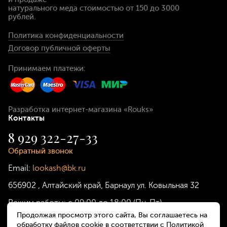
натурального меда стоимостью
от 150 до 3000
рублей
.
Политика конфиденциальности
Договор публичной оферты
Принимаем платежи:
Разработка интернет-магазина
«Rouks»
Контакты
8 929 322-27-33
Обратный звонок
Email:
lookash@bk.ru
656902
,
Алтайский край, Барнаул
ул. Ковыльная 32
Режим работы:
с 09:00 до 18:00 (Пн-Пт)
Продолжая просмотр этого сайта, Вы соглашаетесь на
обработку файлов cookie в соответствии с Политикой