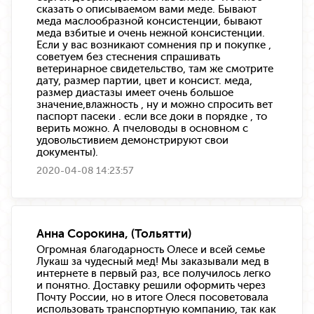
сказать о описываемом вами меде. Бывают
меда маслообразной консистенции, бывают
меда взбитые и очень нежной консистенции.
Если у вас возникают сомнения пр и покупке ,
советуем без стеснения спрашивать
ветеринарное свидетельство, там же смотрите
дату, размер партии, цвет и консист. меда,
размер диастазы имеет очень большое
значение,влажность , ну и можно спросить вет
паспорт пасеки . если все доки в порядке , то
верить можно. А пчеловоды в основном с
удовольстивием демонстрируют свои
документы).
2020-04-08 14:23:57
Анна Сорокина, (Тольятти)
Огромная благодарность Олесе и всей семье
Лукаш за чудесный мед! Мы заказывали мед в
интернете в первый раз, все получилось легко
и понятно. Доставку решили оформить через
Почту России, но в итоге Олеся посоветовала
использовать транспортную компанию, так как