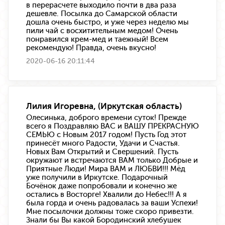
в перерасчете выходило почти в два раза
дешевле. Посылка до Самарской области
дошла очень быстро, и уже через неделю мы
пили чай с восхитительным медом! Очень
понравился крем-мед и таежный! Всем
рекомендую! Правда, очень вкусно!
2020-06-16 20:11:44
Лилия Игоревна, (Иркутская область)
Олесинька, доброго времени суток! Прежде
всего я Поздравляю ВАС и ВАШУ ПРЕКРАСНУЮ
СЕМЬЮ с Новым 2017 годом! Пусть Год этот
принесёт много Радости, Удачи и Счастья.
Новых Вам Открытий и Свершений. Пусть
окружают и встречаются ВАМ только Добрые и
Приятные Люди! Мира ВАМ и ЛЮБВИ!!! Мёд
уже получили в Иркутске. Подарочный
Бочёнок даже попробовали и конечно же
остались в Восторге! Хвалили до Небес!!! А я
была горда и очень радовалась за ваши Успехи!
Мне посылочки должны тоже скоро привезти.
Знали бы Вы какой Бородинский хлебушек