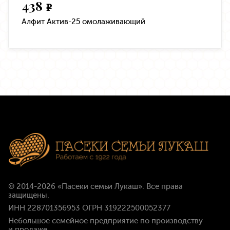
438
e
Алфит Актив-25 омолаживающий
© 2014-2026
«Пасеки семьи Лукаш»
. Все права
защищены.
ИНН 228701356953 ОГРН 319222500052377
Небольшое семейное предприятие по производству
и продаже