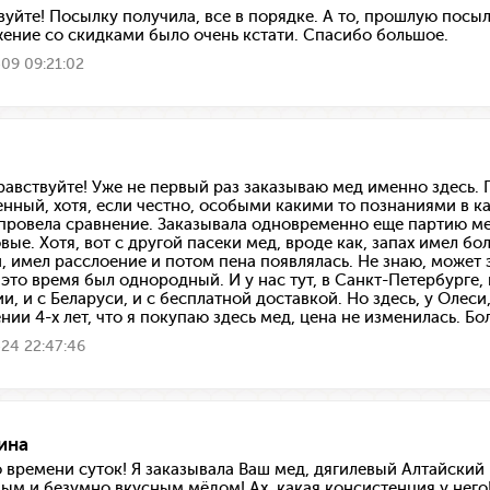
вуйте! Посылку получила, все в порядке. А то, прошлую посыл
ение со скидками было очень кстати. Спасибо большое.
09 09:21:02
равствуйте! Уже не первый раз заказываю мед именно здесь. П
нный, хотя, если честно, особыми какими то познаниями в кач
провела сравнение. Заказывала одновременно еще партию мед
вые. Хотя, вот с другой пасеки мед, вроде как, запах имел бо
, имел расслоение и потом пена появлялась. Не знаю, может 
 это время был однородный. И у нас тут, в Санкт-Петербурге, 
и, и с Беларуси, и с бесплатной доставкой. Но здесь, у Олеси
нии 4-х лет, что я покупаю здесь мед, цена не изменилась. Бо
24 22:47:46
ина
 времени суток! Я заказывала Ваш мед, дягилевый Алтайский 
ым и безумно вкусным мёдом! Ах, какая консистенция у него!