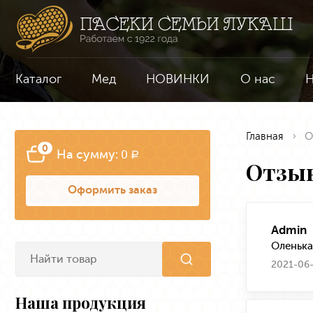
Каталог
Мед
НОВИНКИ
О нас
Н
Главная
О
0
На сумму:
0
a
Отзы
Оформить заказ
Admin
Оленька
2021-06-
Наша продукция