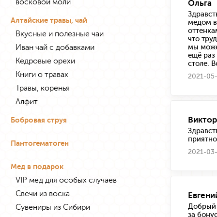
восковой моли
Ольга
Здравст
Алтайские травы, чай
медом в
оттенка
Вкусные и полезные чаи
что тру
Иван чай с добавками
мы може
ещё раз
Кедровые орехи
столе. 
Книги о травах
2021-05-
Травы, коренья
Алфит
Виктор
Бобровая струя
Здравст
приятно
Пантогематоген
2021-03-
Мед в подарок
VIP мед для особых случаев
Свечи из воска
Евгени
Добрый 
Сувениры из Сибири
за бону