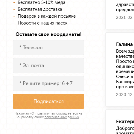
Бесплатно 5-10% меда
Здравст
Бесплатная доставка
предлож
Подарок в каждой посылке
2021-02-
Новости с наших пасек
Оставьте свои координаты!
Галина
Всем зд
качестве
Просто 
одинако
времени
Олеси в
Башкири
протяже
2020-12-
Подписаться
Нажимая «Отправить», вы соглашаетесь на
обработку своих
персональных данных
.
Екатер
Доброго
ароматн