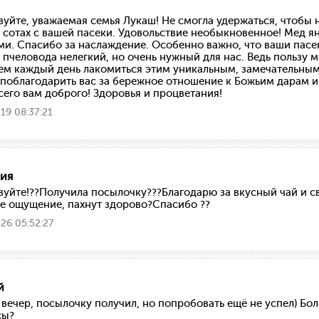
вуйте, уважаемая семья Лукаш! Не смогла удержаться, чтобы 
 сотах с вашей пасеки. Удовольствие необыкновенное! Мед
ми. Спасибо за наслаждение. Особенно важно, что ваши пасек
д пчеловода нелегкий, но очень нужный для нас. Ведь пользу
м каждый день лакомиться этим уникальным, замечательным
 поблагодарить вас за бережное отношение к Божьим дарам и 
Всего вам доброго! Здоровья и процветания!
19 08:37:21
ия
вуйте!??Получила посылочку???Благодарю за вкусный чай и с
е ощущение, пахнут здорово?Спасибо ??
26 05:52:27
й
вечер, посылочку получил, но попробовать ещё не успел) Бо
сы?