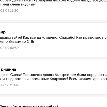
добрый день! Посылку забрала несколько дней назад, все до
, мёд очень вкусный!
02 09:16:20
мир
здравствуйте! Как всегда -отлично. Спасибо! Как правильно п
льно Владимир СПБ
02 09:08:59
Гришина
день, Олеся! Посылочка дошла быстрее,чем были определены 
 за подарок, чаи ароматные,бодрящие! Всем желаем крепкого
13 12:31:44
Лукаш (администратор сайта)