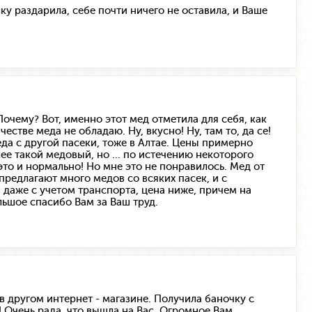
ку раздарила, себе почти ничего не оставила, и Ваше
очему? Вот, именно этот мед отметила для себя, как
естве меда не обладаю. Ну, вкусно! Ну, там то, да се!
а с другой пасеки, тоже в Алтае. Цены примерно
лее такой медовый, но ... по истечению некоторого
это и нормально! Но мне это не понравилось. Мед от
предлагают много медов со всяких пасек, и с
, даже с учетом транспорта, цена ниже, причем на
льшое спасибо Вам за Ваш труд.
в другом интернет - магазине. Получила баночку с
 Очень рада, что вышла на Вас. Огромное Вам