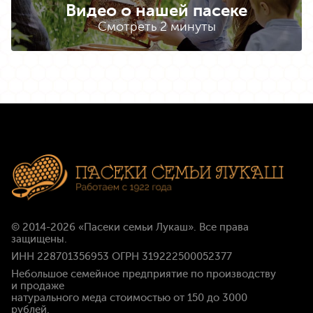
Видео о нашей пасеке
Смотреть 2 минуты
© 2014-2026
«Пасеки семьи Лукаш»
. Все права
защищены.
ИНН 228701356953 ОГРН 319222500052377
Небольшое семейное предприятие по производству
и продаже
натурального меда стоимостью
от 150 до 3000
рублей
.