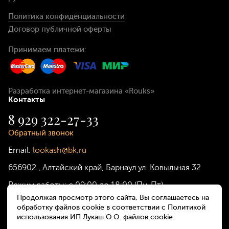
Политика конфиденциальности
Договор публичной оферты
Принимаем платежи:
Разработка интернет-магазина
«Rouks»
Контакты
8 929 322-27-33
Обратный звонок
Email:
lookash@bk.ru
656902
,
Алтайский край, Барнаул
ул. Ковыльная 32
Режим работы:
с 09:00 до 18:00 (Пн-Пт)
Продолжая просмотр этого сайта, Вы соглашаетесь на
обработку файлов cookie в соответствии с Политикой
использования ИП Лукаш О.О. файлов cookie.