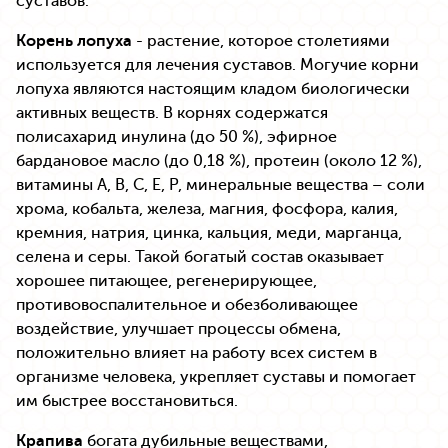
суставов.
Корень лопуха
- растение, которое столетиями
используется для лечения суставов. Могучие корни
лопуха являются настоящим кладом биологически
активных веществ. В корнях содержатся
полисахарид инулина (до 50 %), эфирное
бардановое масло (до 0,18 %), протеин (около 12 %),
витамины А, В, С, Е, Р, минеральные вещества – соли
хрома, кобальта, железа, магния, фосфора, калия,
кремния, натрия, цинка, кальция, меди, марганца,
селена и серы. Такой богатый состав оказывает
хорошее питающее, регенерирующее,
противовоспалительное и обезболивающее
воздействие, улучшает процессы обмена,
положительно влияет на работу всех систем в
организме человека, укрепляет суставы и помогает
им быстрее восстановиться.
Крапива
богата дубильные веществами,