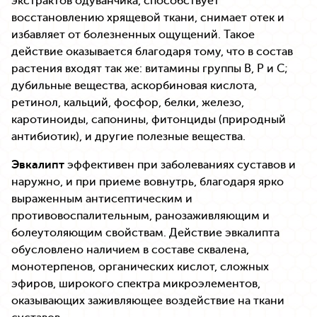
экстрактов одуванчика, способствует
восстановлению хрящевой ткани, снимает отек и
избавляет от болезненных ощущений. Такое
действие оказывается благодаря тому, что в состав
растения входят так же: витамины группы В, Р и С;
дубильные вещества, аскорбиновая кислота,
ретинол, кальций, фосфор, белки, железо,
каротиноиды, сапонины, фитонциды (природный
антибиотик), и другие полезные вещества.
Эвкалипт
эффективен при заболеваниях суставов и
наружно, и при приеме вовнутрь, благодаря ярко
выраженным антисептическим и
противовоспалительным, ранозаживляющим и
болеутоляющим свойствам. Действие эвкалипта
обусловлено наличием в составе сквалена,
монотерпенов, органических кислот, сложных
эфиров, широкого спектра микроэлементов,
оказывающих заживляющее воздействие на ткани