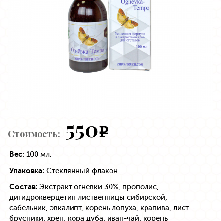
550
e
Стоимость:
Вес:
100 мл.
Упаковка:
Стеклянный флакон.
Состав:
Экстракт огневки 30%, прополис,
дигидрокверцетин лиственницы сибирской,
сабельник, эвкалипт, корень лопуха, крапива, лист
брусники, хрен, кора дуба, иван-чай, корень