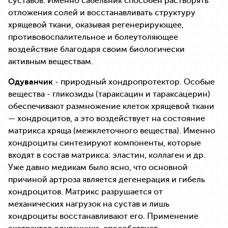
суставов. Именно сабельник способен растворять
отложения солей и восстанавливать структуру
хрящевой ткани, оказывая регенерирующее,
противовоспалительное и болеутоляющее
воздействие благодаря своим биологически
активным веществам.
Одуванчик
- природный хондропротектор. Особые
вещества - гликозиды (тараксацин и тараксацерин)
обеспечивают размножение клеток хрящевой ткани
— хондроцитов, а это воздействует на состояние
матрикса хряща (межклеточного вещества). Именно
хондроциты синтезируют компоненты, которые
входят в состав матрикса: эластин, коллаген и др.
Уже давно медикам было ясно, что основной
причиной артроза является дегенерация и гибель
хондроцитов. Матрикс разрушается от
механических нагрузок на сустав и лишь
хондроциты восстанавливают его. Применение