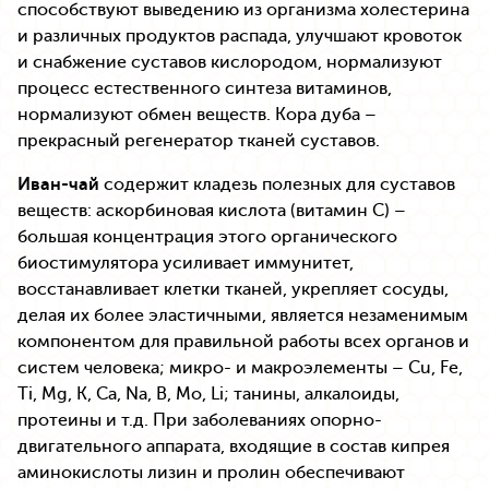
способствуют выведению из организма холестерина
и различных продуктов распада, улучшают кровоток
и снабжение суставов кислородом, нормализуют
процесс естественного синтеза витаминов,
нормализуют обмен веществ. Кора дуба –
прекрасный регенератор тканей суставов.
Иван-чай
содержит кладезь полезных для суставов
веществ: аскорбиновая кислота (витамин С) –
большая концентрация этого органического
биостимулятора усиливает иммунитет,
восстанавливает клетки тканей, укрепляет сосуды,
делая их более эластичными, является незаменимым
компонентом для правильной работы всех органов и
систем человека; микро- и макроэлементы – Cu, Fe,
Ti, Mg, K, Ca, Na, B, Мо, Li; танины, алкалоиды,
протеины и т.д. При заболеваниях опорно-
двигательного аппарата, входящие в состав кипрея
аминокислоты лизин и пролин обеспечивают