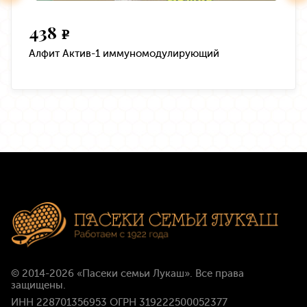
438
e
Алфит Актив-1 иммуномодулирующий
© 2014-2026
«Пасеки семьи Лукаш»
. Все права
защищены.
ИНН 228701356953 ОГРН 319222500052377