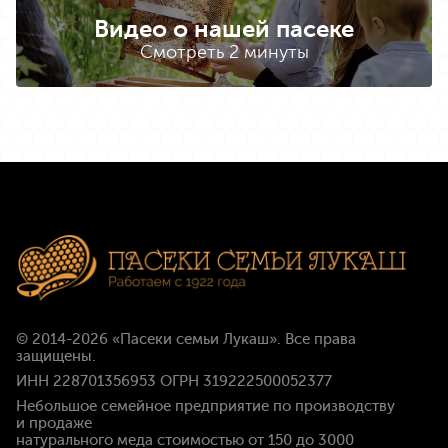
Видео о нашей пасеке
Смотреть 2 минуты
© 2014-2026
«Пасеки семьи Лукаш»
. Все права
защищены.
ИНН 228701356953 ОГРН 319222500052377
Небольшое семейное предприятие по производству
и продаже
натурального меда стоимостью
от 150 до 3000