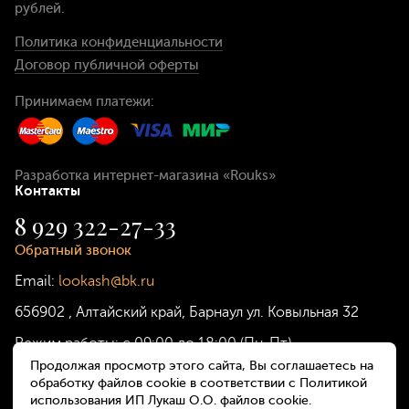
рублей
.
Политика конфиденциальности
Договор публичной оферты
Принимаем платежи:
Разработка интернет-магазина
«Rouks»
Контакты
8 929 322-27-33
Обратный звонок
Email:
lookash@bk.ru
656902
,
Алтайский край, Барнаул
ул. Ковыльная 32
Режим работы:
с 09:00 до 18:00 (Пн-Пт)
Продолжая просмотр этого сайта, Вы соглашаетесь на
обработку файлов cookie в соответствии с Политикой
использования ИП Лукаш О.О. файлов cookie.