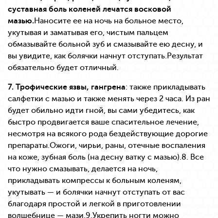
суставная боль коленей лечатся восковой
мазью.
Наносите ее на ночь на больное место,
укутывая и заматывая его, чистым пальцем
обмазывайте больной зуб и смазывайте ею десну, и
вы увидите, как болячки начнут отступать.Результат
обязательно будет отличный.
7. Трофические язвы, гангрена
: также прикладывать
салфетки с мазью и также менять через 2 часа. Из ран
будет обильно идти гной, вы сами убедитесь, как
быстро продвигается ваше спасительное лечение,
несмотря на всякого рода бездействующие дорогие
препараты.Ожоги, чирьи, раны, отечные воспаления
на коже, зубная боль (на десну ватку с мазью).8. Все
что нужно смазывать, делается на ночь,
прикладывать компрессы к больным коленям,
укутывать — и болячки начнут отступать от вас
благодаря простой и легкой в приготовлении
волшебнице — мази.9.Укрепить ногти можно