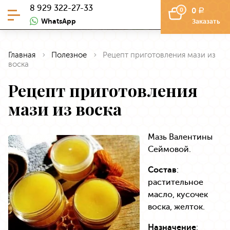
8 929 322-27-33
0
0
a
WhatsApp
Заказать
Главная
Полезное
Рецепт приготовления мази из
воска
Рецепт приготовления
мази из воска
Мазь Валентины
Сеймовой.
Cостав
:
растительное
масло, кусочек
воска, желток.
Назначение
: