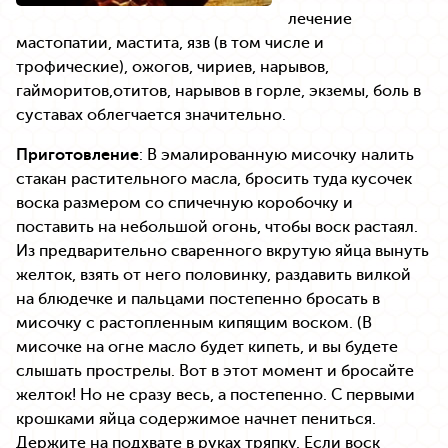
лечение
мастопатии, мастита, язв (в том числе и
трофические), ожогов, чириев, нарывов,
гайморитов,отитов, нарывов в горле, экземы, боль в
суставах облегчается значительно.
Приготовление
: В эмалированную мисочку налить
стакан растительного масла, бросить туда кусочек
воска размером со спичечную коробочку и
поставить на небольшой огонь, чтобы воск растаял.
Из предварительно сваренного вкрутую яйца вынуть
желток, взять от него половинку, раздавить вилкой
на блюдечке и пальцами постепенно бросать в
мисочку с растопленным кипящим воском. (В
мисочке на огне масло будет кипеть, и вы будете
слышать прострелы. Вот в этот момент и бросайте
желток! Но не сразу весь, а постепенно. С первыми
крошками яйца содержимое начнет пениться.
Держите на подхвате в руках тряпку. Если воск