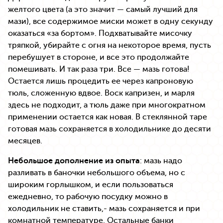
желтого цвета (а это значит — самый лучший для
мази), все содержимое миски может в одну секунду
оказаться «за бортом». Подхватывайте мисочку
тряпкой, убирайте с огня на некоторое время, пусть
перебушует в стороне, и все это продолжайте
помешивать. И так раза три. Все — мазь готова!
Остается лишь процедить ее через капроновую
тюль, сложенную вдвое. Воск капризен, и марля
здесь не подходит, а тюль даже при многократном
применении остается как новая. В стеклянной таре
готовая мазь сохраняется в холодильнике до десяти
месяцев.
Небольшое дополнение из опыта
: мазь надо
разливать в баночки небольшого объема, но с
широким горлышком, и если пользоваться
ежедневно, то рабочую посудку можно в
холодильник не ставить,- мазь сохраняется и при
комнатной температуре. Остальные банки