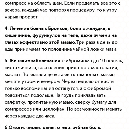
компресс на область шеи. Если проделать все это с
вечера, каждый час повторяя процедуру, то к утру
нарыв прорвет.
4. Лечение боьных Бронхов, боли в желудке, в
кишечнике, фурункулов на теле, даже ячмени на
глазах эффективно этой мазью.
Три раза в день до
еды принимаем по половинке чайной ложки мази.
5. Женские заболевания
: фибромиома до 10 недель,
киста яичника, воспаления придатков, мастопатия,
мастит. Во влагалище вставлять тампоны с мазью,
менять утром и вечером. Через неделю от кисты
только воспоминания останутся, а с фибромой
повозиться подольше.На грудь прикладывать
салфетку, пропитанную мазью, сверху бумагу для
компрессов или целлофан. По возможности менять
через каждые два часа.
6.Ожоги, чирьи, раны, отеки, зубная боль,