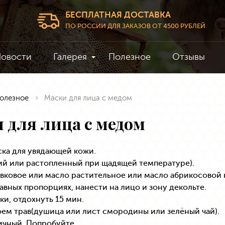
БЕСПЛАТНАЯ ДОСТАВКА
ПО РОССИИ ДЛЯ ЗАКАЗОВ ОТ 4500 РУБЛЕЙ
овости
Галерея
Полезное
Отзывы
олезное
Маски для лица с медом
 для лица с медом
ка для увядающей кожи.
ий или растопленный при щадящей температуре).
вковое или масло растительное или масло абрикосовой 
авных пропорциях, нанести на лицо и зону декольте.
ки, отдохнуть 15 мин.
ем трав(душица или лист смородины или зелёный чай).
ичный. Попробуйте.