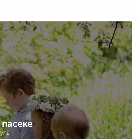
 пасеке
нуты