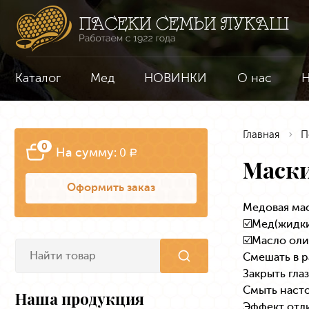
Каталог
Мед
НОВИНКИ
О нас
Н
Главная
П
0
На сумму:
0
a
Маски
Оформить заказ
Медовая мас
☑️Мед(жидк
☑️Масло оли
Смешать в р
Закрыть глаз
Смыть насто
Наша продукция
Эффект отл