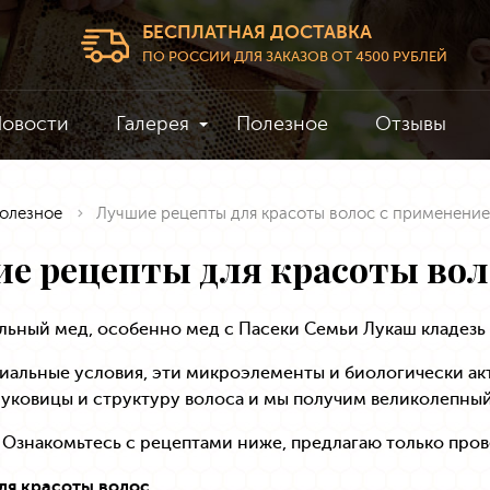
БЕСПЛАТНАЯ ДОСТАВКА
ПО РОССИИ ДЛЯ ЗАКАЗОВ ОТ 4500 РУБЛЕЙ
овости
Галерея
Полезное
Отзывы
олезное
Лучшие рецепты для красоты волос с применени
е рецепты для красоты вол
льный мед, особенно мед с Пасеки Семьи Лукаш кладезь
иальные условия, эти микроэлементы и биологически акт
уковицы и структуру волоса и мы получим великолепны
 Ознакомьтесь с рецептами ниже, предлагаю только про
ля красоты волос