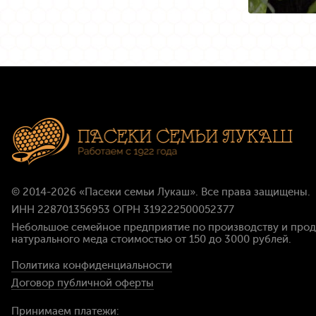
© 2014-2026
«Пасеки семьи Лукаш»
. Все права защищены.
ИНН 228701356953 ОГРН 319222500052377
Небольшое семейное предприятие по производству и про
натурального меда стоимостью
от 150 до 3000 рублей
.
Политика конфиденциальности
Договор публичной оферты
Принимаем платежи: