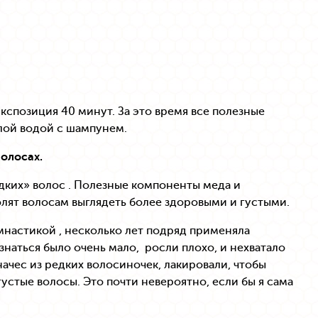
экспозиция 40 минут. За это время все полезные
плой водой с шампунем.
олосах.
идких» волос . Полезные компоненты меда и
олят волосам выглядеть более здоровыми и густыми.
настикой , несколько лет подряд применяла
наться было очень мало, росли плохо, и нехватало
ачес из редких волосиночек, лакировали, чтобы
густые волосы. Это почти невероятно, если бы я сама