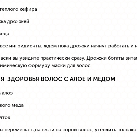
 теплого кефира
жка дрожжей
меда.
се ингридиенты, ждем пока дрожжи начнут работать и н
аски вы увидите практически сразу. Дрожжи богаты вита
химическую формуру маски для волос.
ЛЯ ЗДОРОВЬЯ ВОЛОС С АЛОЕ И МЕДОМ
а алоэ
дкого меда
лток.
 перемешать,нанести на корни волос, утеплить колпако