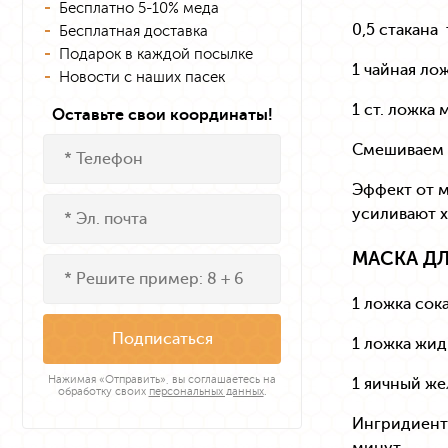
Бесплатно 5-10% меда
0,5 стакана
Бесплатная доставка
Подарок в каждой посылке
1 чайная ло
Новости с наших пасек
1 ст. ложка 
Оставьте свои координаты!
Смешиваем в
Эффект от м
усиливают 
МАСКА Д
1 ложка сок
Подписаться
1 ложка жи
Нажимая «Отправить», вы соглашаетесь на
1 яичный же
обработку своих
персональных данных
.
Ингридиенты
минут.