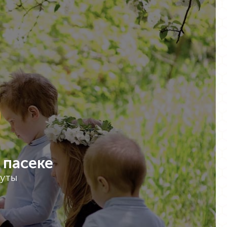
 пасеке
нуты