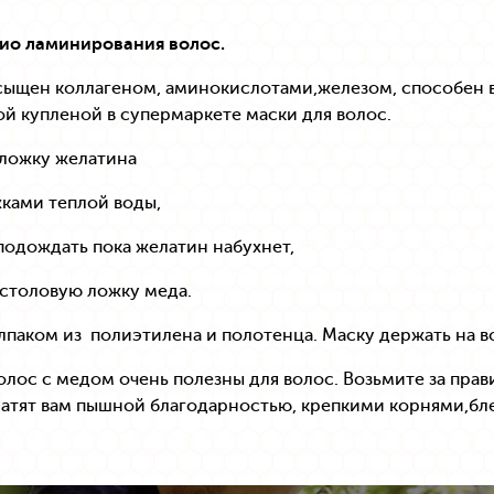
био ламинирования волос.
ыщен коллагеном, аминокислотами,железом, способен ве
й купленой в супермаркете маски для волос.
 ложку желатина
жками теплой воды,
подождать пока желатин набухнет,
 столовую ложку меда.
лпаком из полиэтилена и полотенца. Маску держать на в
олос с медом очень полезны для волос. Возьмите за прави
атят вам пышной благодарностью, крепкими корнями,бл