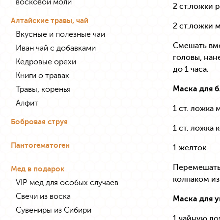
восковой моли
2 ст.ложки 
Алтайские травы, чай
2 ст.ложки 
Вкусные и полезные чаи
Смешать вме
Иван чай с добавками
головы, нан
Кедровые орехи
до 1 часа.
Книги о травах
Маска для б
Травы, коренья
Алфит
1 ст. ложка 
Бобровая струя
1 ст. ложка 
Пантогематоген
1 желток.
Перемешать,
Мед в подарок
колпаком из
VIP мед для особых случаев
Свечи из воска
Маска для у
Сувениры из Сибири
1 чайную ло