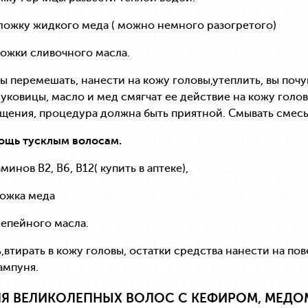
ложку жидкого меда ( можно немного разогретого)
ложки сливочного масла.
 перемешать, нанести на кожу головы,утеплить, вы почу
уковицы, масло и мед смягчат ее действие на кожу голо
щения, процедура должна быть приятной. Смывать смесь 
ощь тусклым волосам.
инов B2, B6, B12( купить в аптеке),
ложка меда
 репейного масла.
втирать в кожу головы, остатки средства нанести на пов
мпуня.
ЛЯ ВЕЛИКОЛЕПНЫХ ВОЛОС С КЕФИРОМ, МЕДО