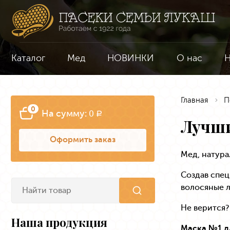
Каталог
Мед
НОВИНКИ
О нас
Н
Главная
П
0
На сумму:
0
a
Лучши
Оформить заказ
Мед, натура
Создав спец
волосяные л
Не верится?
Наша продукция
Маска №1 д