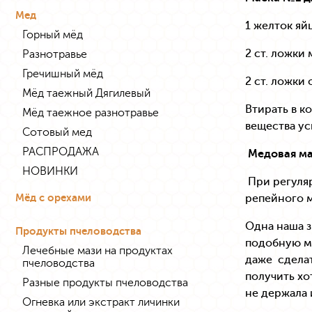
Мед
1 желток яй
Горный мёд
2 ст. ложки 
Разнотравье
Гречишный мёд
2 ст. ложки
Мёд таежный Дягилевый
Втирать в к
Мёд таежное разнотравье
вещества ус
Сотовый мед
РАСПРОДАЖА
Медовая ма
НОВИНКИ
При регуляр
Мёд с орехами
репейного м
Одна наша з
Продукты пчеловодства
подобную ма
Лечебные мази на продуктах
даже сделат
пчеловодства
получить хо
Разные продукты пчеловодства
не держала 
Огневка или экстракт личинки