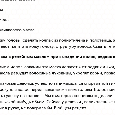
ца
меда.
 оливкового масла.
ожу головы, сделать колпак из полиэтилена и полотенца, 
пеют напитать кожу голову, структуру волоса. Смыть те
ска с репейным маслом при выпадении волос, редких в
ном использовании эта маска «спасет » от редких и «ж
асла разбудят волосяные луковицы, укрепят корни, позв
накомая девочка, успешно занимающаяся спортивной гим
ску для волос перед каждым мытьем головы. Волос приз
ь гулечку на голове…. Мы с матерью специально делали н
ть какой нибудь объем. Сейчас у девочки , великолепные 
их в руках, не поверила бы. В общем рецепт.