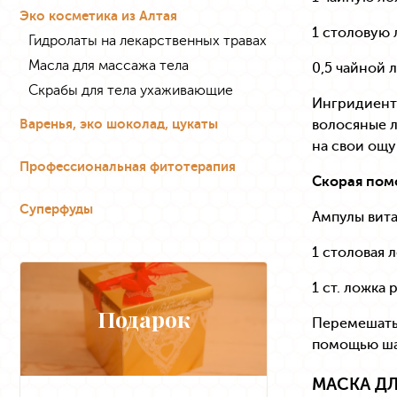
Эко косметика из Алтая
1 столовую 
Гидролаты на лекарственных травах
Масла для массажа тела
0,5 чайной 
Скрабы для тела ухаживающие
Ингридиенты
Варенья, эко шоколад, цукаты
волосяные л
на свои ощу
Профессиональная фитотерапия
Скорая пом
Суперфуды
Ампулы витам
1 столовая 
1 ст. ложка
Подарок
Перемешать,
помощью ша
МАСКА Д