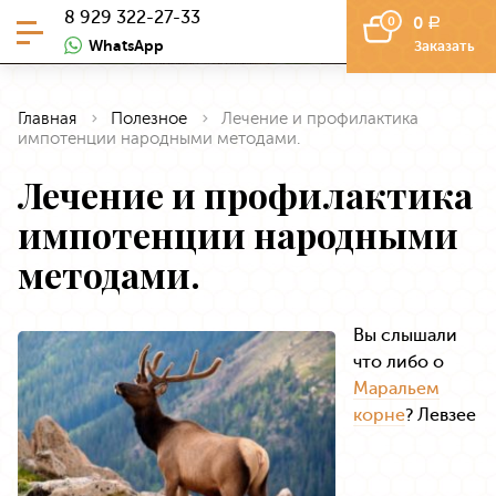
8 929 322-27-33
0
0
a
WhatsApp
Заказать
Главная
Полезное
Лечение и профилактика
импотенции народными методами.
Лечение и профилактика
импотенции народными
методами.
Вы слышали
что либо о
Маральем
корне
? Левзее