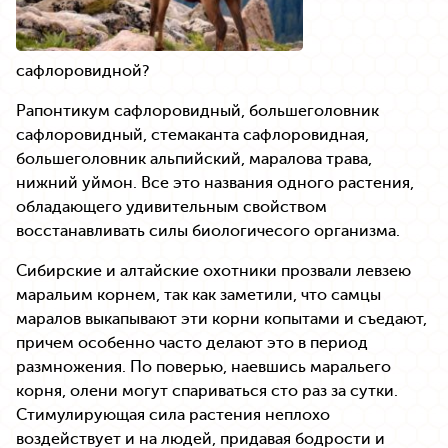
сафлоровидной?
Рапонтикум сафлоровидный, большеголовник
сафлоровидный, стемаканта сафлоровидная,
большеголовник альпийский, маралова трава,
нижний уймон. Все это названия одного растения,
обладающего удивительным свойством
восстанавливать силы биологичесого организма.
Сибирские и алтайские охотники прозвали левзею
маральим корнем, так как заметили, что самцы
маралов выкапывают эти корни копытами и съедают,
причем особенно часто делают это в период
размножения. По поверью, наевшись маральего
корня, олени могут спариваться сто раз за сутки.
Стимулирующая сила растения неплохо
воздействует и на людей, придавая бодрости и