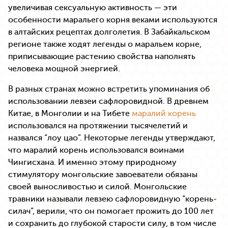
увеличивая сексуальную активность — эти
особенности маральего корня веками используются
в алтайских рецептах долголетия. В Забайкальском
регионе также ходят легенды о маральем корне,
приписывающие растению свойства наполнять
человека мощной энергией.
В разных странах можно встретить упоминания об
использовании левзеи сафлоровидной. В древнем
Китае, в Монголии и на Тибете
маралий корень
использовался на протяжении тысячелетий и
назвался “лоу цао”. Некоторые легенды утверждают,
что маралий корень использовался воинами
Чингисхана. И именно этому природному
стимулятору монгольские завоеватели обязаны
своей выносливостью и силой. Монгольские
травники называли левзею сафлоровидную “корень-
силач”, верили, что он помогает прожить до 100 лет
и сохранить до глубокой старости силу, в том числе