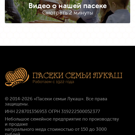
Видео о нашей пасеке
Смотреть 2 минуты
© 2014-2026
«Пасеки семьи Лукаш»
. Все права
защищены.
ИНН 228701356953 ОГРН 319222500052377
Небольшое семейное предприятие по производству
и продаже
натурального меда стоимостью
от 150 до 3000
рублей
.