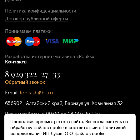
Политика конфиденциальности
Договор публичной оферты
Принимаем платежи:
Разработка интернет-магазина
«Rouks»
Контакты
8 929 322-27-33
Обратный звонок
Email:
lookash@bk.ru
656902
,
Алтайский край, Барнаул
ул. Ковыльная 32
Режим работы:
с 09:00 до 18:00 (Пн-Пт)
Продолжая просмотр этого сайта, Вы соглашаетесь на
обработку файлов cookie в соответствии с Политикой
использования ИП Лукаш О.О. файлов cookie.