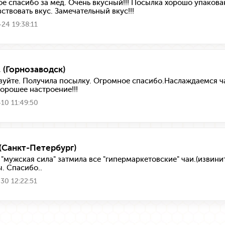
е спасибо за мёд. Очень вкусный!!! Посылка хорошо упакована,
ствовать вкус. Замечательный вкус!!!
24 19:38:11
, (Горнозаводск)
вуйте. Получила посылку. Огромное спасибо.Наслаждаемся ч
хорошее настроение!!!
10 11:49:50
 (Санкт-Петербург)
 "мужская сила" затмила все "гипермаркетовские" чаи.(извини
. Спасибо..
30 12:22:51