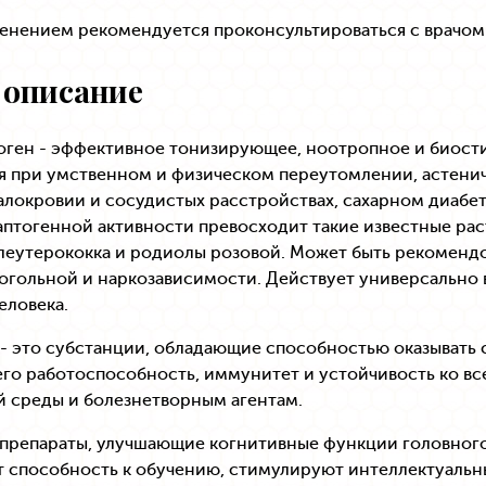
енением рекомендуется проконсультироваться с врачом
 описание
оген - эффективное тонизирующее, ноотропное и биост
 при умственном и физическом переутомлении, астениче
алокровии и сосудистых расстройствах, сахарном диабете
аптогенной активности превосходит такие известные рас
леутерококка и родиолы розовой. Может быть рекомендо
огольной и наркозависимости. Действует универсально 
еловека.
- это субстанции, обладающие способностью оказывать
его работоспособность, иммунитет и устойчивость ко в
 среды и болезнетворным агентам.
препараты, улучшающие когнитивные функции головного
 способность к обучению, стимулируют интеллектуальн