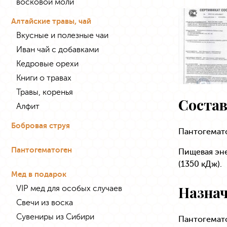
восковой моли
Алтайские травы, чай
Вкусные и полезные чаи
Иван чай с добавками
Кедровые орехи
Книги о травах
Травы, коренья
Состав
Алфит
Бобровая струя
Пантогемато
Пантогематоген
Пищевая энер
(1350 кДж).
Мед в подарок
Назнач
VIP мед для особых случаев
Свечи из воска
Сувениры из Сибири
Пантогемат