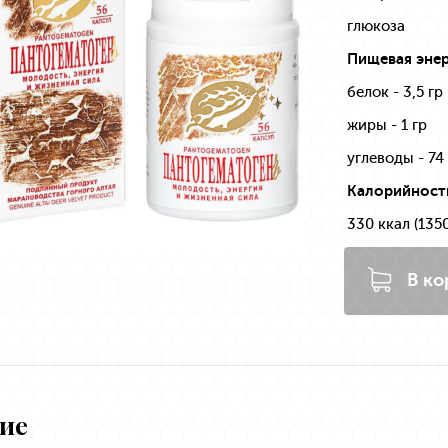
глюкоза
Пищевая энер
белок - 3,5 гр
жиры - 1 гр
углеводы - 74
Калорийность
330 ккал (135
В ко
ие