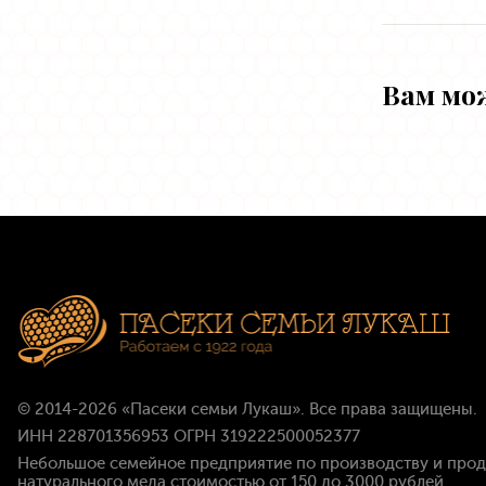
Вам мо
© 2014-2026
«Пасеки семьи Лукаш»
. Все права защищены.
ИНН 228701356953 ОГРН 319222500052377
Небольшое семейное предприятие по производству и про
натурального меда стоимостью
от 150 до 3000 рублей
.