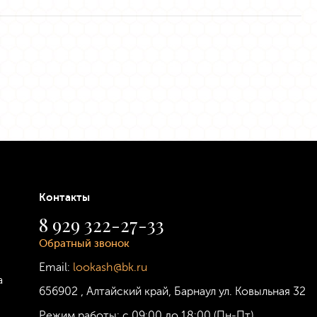
Контакты
8 929 322-27-33
Обратный звонок
Email:
lookash@bk.ru
а
656902
,
Алтайский край, Барнаул
ул. Ковыльная 32
Режим работы:
с 09:00 до 18:00 (Пн-Пт)