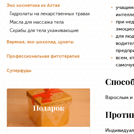
Эко косметика из Алтая
учащимс
Гидролаты на лекарственных травах
интелле
при нед
Масла для массажа тела
эмоцион
Скрабы для тела ухаживающие
для лю
Варенья, эко шоколад, цукаты
водител
предпр
Профессиональная фитотерапия
всем, к
самочув
Суперфуды
Способ
Взрослым и 
Подарок
Проти
Индивидуал