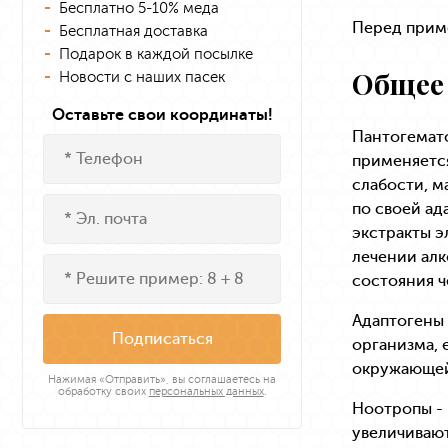
Бесплатно 5-10% меда
Перед прим
Бесплатная доставка
Подарок в каждой посылке
Общее
Новости с наших пасек
Оставьте свои координаты!
Пантогемат
применяется
слабости, м
по своей ад
экстракты э
лечении алк
состояния ч
Адаптогены 
Подписаться
организма, 
окружающей
Нажимая «Отправить», вы соглашаетесь на
обработку своих
персональных данных
.
Ноотропы - 
увеличивают