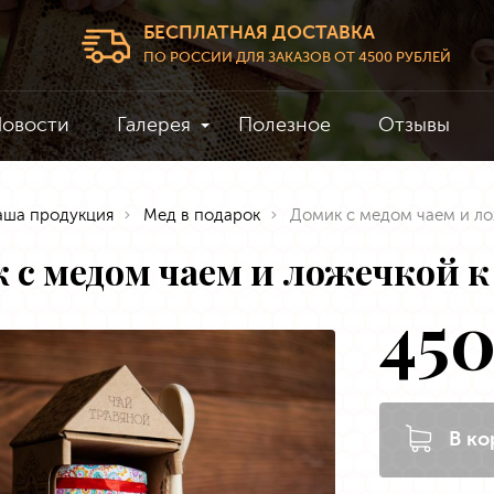
БЕСПЛАТНАЯ ДОСТАВКА
ПО РОССИИ ДЛЯ ЗАКАЗОВ ОТ 4500 РУБЛЕЙ
овости
Галерея
Полезное
Отзывы
аша продукция
Мед в подарок
Домик с медом чаем и ло
 с медом чаем и ложечкой к 
45
В ко