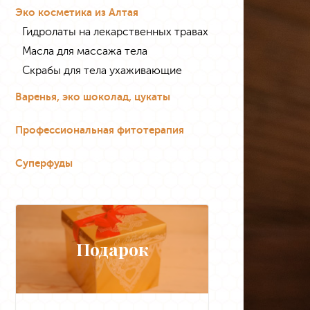
Эко косметика из Алтая
Гидролаты на лекарственных травах
Масла для массажа тела
Скрабы для тела ухаживающие
Варенья, эко шоколад, цукаты
Профессиональная фитотерапия
Суперфуды
Подарок