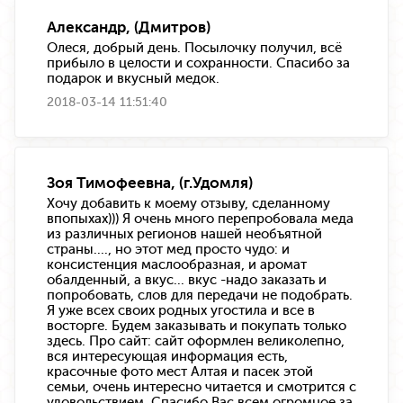
Александр, (Дмитров)
Олеся, добрый день. Посылочку получил, всё
прибыло в целости и сохранности. Спасибо за
подарок и вкусный медок.
2018-03-14 11:51:40
Зоя Тимофеевна, (г.Удомля)
Хочу добавить к моему отзыву, сделанному
впопыхах))) Я очень много перепробовала меда
из различных регионов нашей необъятной
страны...., но этот мед просто чудо: и
консистенция маслообразная, и аромат
обалденный, а вкус... вкус -надо заказать и
попробовать, слов для передачи не подобрать.
Я уже всех своих родных угостила и все в
восторге. Будем заказывать и покупать только
здесь. Про сайт: сайт оформлен великолепно,
вся интересующая информация есть,
красочные фото мест Алтая и пасек этой
семьи, очень интересно читается и смотрится с
удовольствием. Спасибо Вас всем огромное за