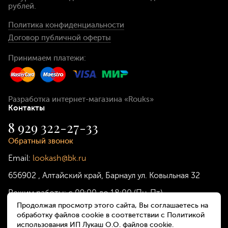
рублей
.
Политика конфиденциальности
Договор публичной оферты
Принимаем платежи:
Разработка интернет-магазина
«Rouks»
Контакты
8 929 322-27-33
Обратный звонок
Email:
lookash@bk.ru
656902
,
Алтайский край, Барнаул
ул. Ковыльная 32
Режим работы:
с 09:00 до 18:00 (Пн-Пт)
Продолжая просмотр этого сайта, Вы соглашаетесь на
обработку файлов cookie в соответствии с Политикой
использования ИП Лукаш О.О. файлов cookie.